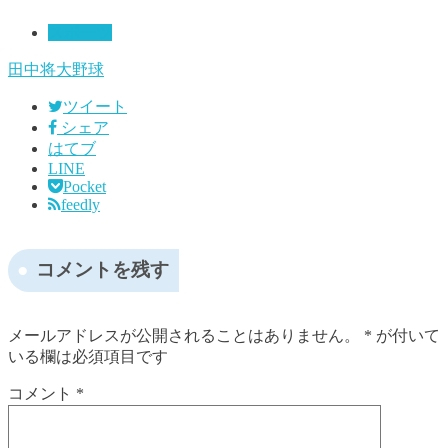
スポーツ
田中将大
野球
ツイート
シェア
はてブ
LINE
Pocket
feedly
コメントを残す
メールアドレスが公開されることはありません。
*
が付いて
いる欄は必須項目です
コメント
*