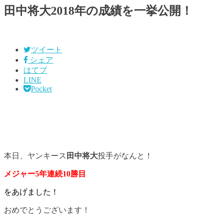
田中将大2018年の成績を一挙公開！
ツイート
シェア
はてブ
LINE
Pocket
本日、ヤンキース
田中将大
投手がなんと！
メジャー5年連続10勝目
をあげました！
おめでとうございます！