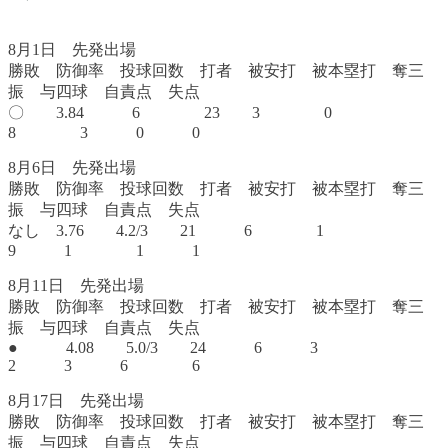
8月1日 先発出場
勝敗 防御率 投球回数 打者 被安打 被本塁打 奪三
振 与四球 自責点 失点
〇 3.84 6 23 3 0
8 3 0 0
8月6日 先発出場
勝敗 防御率 投球回数 打者 被安打 被本塁打 奪三
振 与四球 自責点 失点
なし 3.76 4.2/3 21 6 1
9 1 1 1
8月11日 先発出場
勝敗 防御率 投球回数 打者 被安打 被本塁打 奪三
振 与四球 自責点 失点
● 4.08 5.0/3 24 6 3
2 3 6 6
8月17日 先発出場
勝敗 防御率 投球回数 打者 被安打 被本塁打 奪三
振 与四球 自責点 失点