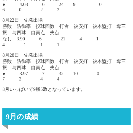
● 4.03 6 24 9 0
6 0 2 2
8月22日 先発出場
勝敗 防御率 投球回数 打者 被安打 被本塁打 奪三
振 与四球 自責点 失点
なし 3.90 6 21 4 1
4 1 1 1
8月28日 先発出場
勝敗 防御率 投球回数 打者 被安打 被本塁打 奪三
振 与四球 自責点 失点
● 3.97 7 32 10 0
7 2 4 4
8月いっぱいで9勝5敗となっています。
9月の成績