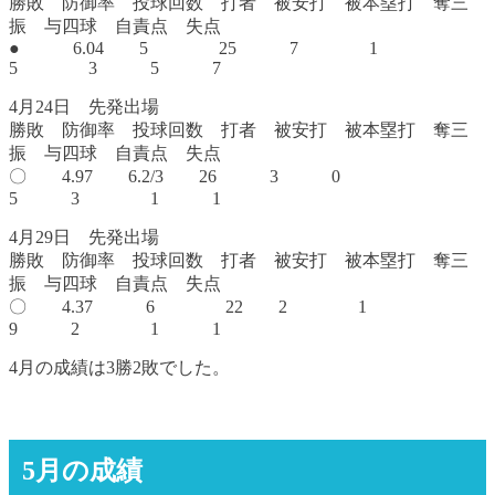
勝敗 防御率 投球回数 打者 被安打 被本塁打 奪三
振 与四球 自責点 失点
● 6.04 5 25 7 1
5 3 5 7
4月24日 先発出場
勝敗 防御率 投球回数 打者 被安打 被本塁打 奪三
振 与四球 自責点 失点
〇 4.97 6.2/3 26 3 0
5 3 1 1
4月29日 先発出場
勝敗 防御率 投球回数 打者 被安打 被本塁打 奪三
振 与四球 自責点 失点
〇 4.37 6 22 2 1
9 2 1 1
4月の成績は3勝2敗でした。
5月の成績