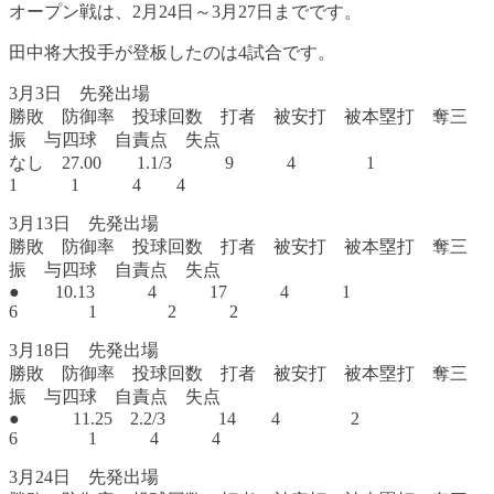
オープン戦は、2月24日～3月27日までです。
田中将大投手が登板したのは4試合です。
3月3日 先発出場
勝敗 防御率 投球回数 打者 被安打 被本塁打 奪三
振 与四球 自責点 失点
なし 27.00 1.1/3 9 4 1
1 1 4 4
3月13日 先発出場
勝敗 防御率 投球回数 打者 被安打 被本塁打 奪三
振 与四球 自責点 失点
● 10.13 4 17 4 1
6 1 2 2
3月18日 先発出場
勝敗 防御率 投球回数 打者 被安打 被本塁打 奪三
振 与四球 自責点 失点
● 11.25 2.2/3 14 4 2
6 1 4 4
3月24日 先発出場