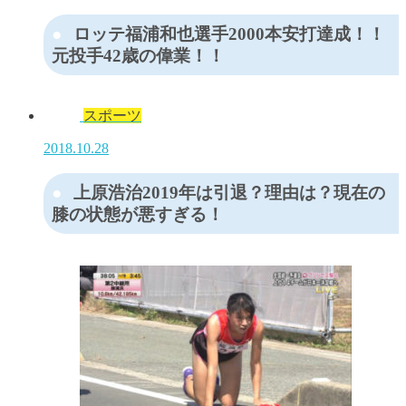
ロッテ福浦和也選手2000本安打達成！！
元投手42歳の偉業！！
スポーツ
2018.10.28
上原浩治2019年は引退？理由は？現在の
膝の状態が悪すぎる！