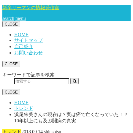
新卒リーマンの情報発信室
search
menu
CLOSE
HOME
サイトマップ
自己紹介
お問い合わせ
CLOSE
キーワードで記事を検索
CLOSE
HOME
トレンド
浜尾朱美さんの現在は？実は癌で亡くなっていた！？
10年以上にも及ぶ闘病の真実
トレンド
2018.09.14
shinsotsu