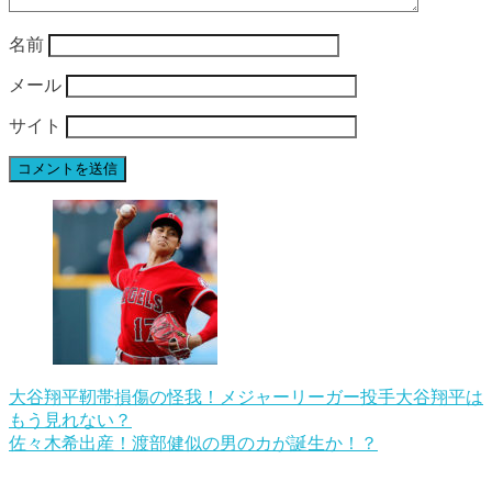
名前
メール
サイト
大谷翔平靭帯損傷の怪我！メジャーリーガー投手大谷翔平は
もう見れない？
佐々木希出産！渡部健似の男のカが誕生か！？