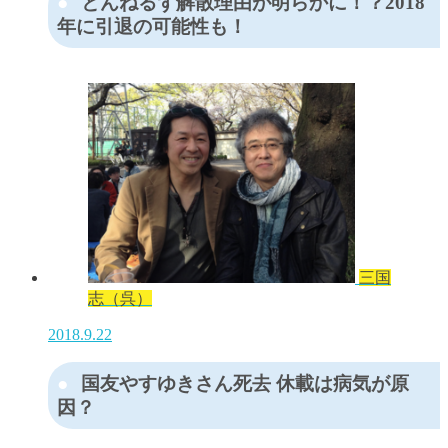
とんねるず解散理由が明らかに！？2018
年に引退の可能性も！
三国
志（呉）
2018.9.22
国友やすゆきさん死去 休載は病気が原
因？