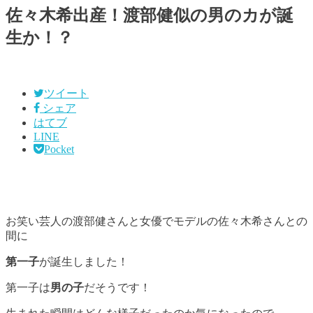
佐々木希出産！渡部健似の男のカが誕
生か！？
ツイート
シェア
はてブ
LINE
Pocket
お笑い芸人の渡部健さんと女優でモデルの佐々木希さんとの
間に
第一子
が誕生しました！
第一子は
男の
子
だそうです！