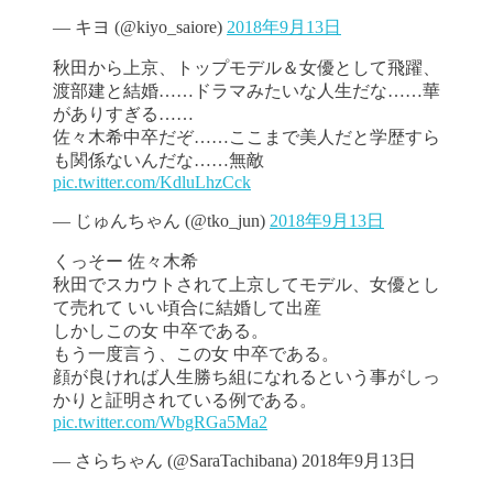
— キヨ (@kiyo_saiore)
2018年9月13日
秋田から上京、トップモデル＆女優として飛躍、
渡部建と結婚……ドラマみたいな人生だな……華
がありすぎる……
佐々木希中卒だぞ……ここまで美人だと学歴すら
も関係ないんだな……無敵
pic.twitter.com/KdluLhzCck
— じゅんちゃん (@tko_jun)
2018年9月13日
くっそー 佐々木希
秋田でスカウトされて上京してモデル、女優とし
て売れて いい頃合に結婚して出産
しかしこの女 中卒である。
もう一度言う、この女 中卒である。
顔が良ければ人生勝ち組になれるという事がしっ
かりと証明されている例である。
pic.twitter.com/WbgRGa5Ma2
— さらちゃん (@SaraTachibana) 2018年9月13日