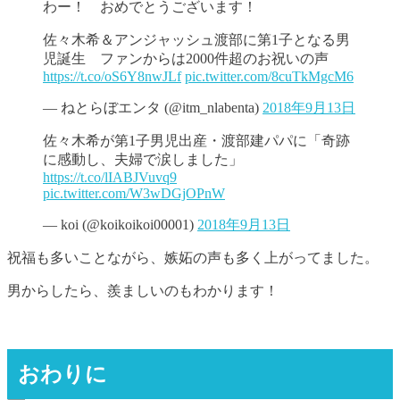
わー！ おめでとうございます！
佐々木希＆アンジャッシュ渡部に第1子となる男
児誕生 ファンからは2000件超のお祝いの声
https://t.co/oS6Y8nwJLf
pic.twitter.com/8cuTkMgcM6
— ねとらぼエンタ (@itm_nlabenta)
2018年9月13日
佐々木希が第1子男児出産・渡部建パパに「奇跡
に感動し、夫婦で涙しました」
https://t.co/lIABJVuvq9
pic.twitter.com/W3wDGjOPnW
— koi (@koikoikoi00001)
2018年9月13日
祝福も多いことながら、嫉妬の声も多く上がってました。
男からしたら、羨ましいのもわかります！
おわりに