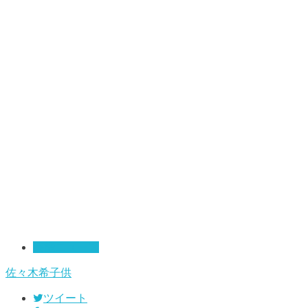
芸能ニュース
佐々木希
子供
ツイート