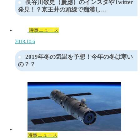
長谷川敬史（慶應）のインスタやTwitter
発見！？京王井の頭線で痴漢し…
時事ニュース
2018.10.6
2019年冬の気温を予想！今年の冬は寒い
の？？
時事ニュース