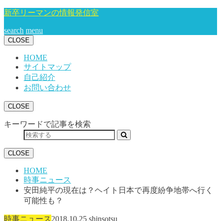
新卒リーマンの情報発信室
search
menu
CLOSE
HOME
サイトマップ
自己紹介
お問い合わせ
CLOSE
キーワードで記事を検索
CLOSE
HOME
時事ニュース
安田純平の現在は？ヘイト日本で再度紛争地帯へ行く
可能性も？
時事ニュース
2018.10.25
shinsotsu