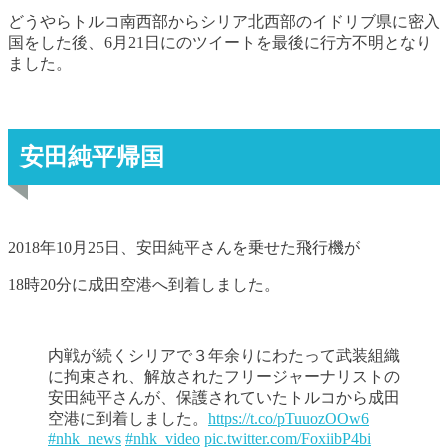
どうやらトルコ南西部からシリア北西部のイドリブ県に密入
国をした後、6月21日にのツイートを最後に行方不明となり
ました。
安田純平帰国
2018年10月25日、安田純平さんを乗せた飛行機が
18時20分に成田空港へ到着しました。
内戦が続くシリアで３年余りにわたって武装組織
に拘束され、解放されたフリージャーナリストの
安田純平さんが、保護されていたトルコから成田
空港に到着しました。
https://t.co/pTuuozOOw6
#nhk_news
#nhk_video
pic.twitter.com/FoxiibP4bi