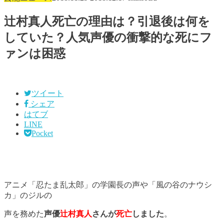
辻村真人死亡の理由は？引退後は何を
していた？人気声優の衝撃的な死にフ
ァンは困惑
ツイート
シェア
はてブ
LINE
Pocket
アニメ「忍たま乱太郎」の学園長の声や「風の谷のナウシ
カ」のジルの
声を務めた
声優
辻村真人
さんが
死亡
しました
。