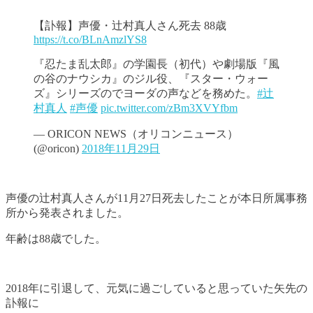
【訃報】声優・辻村真人さん死去 88歳
https://t.co/BLnAmzlYS8
『忍たま乱太郎』の学園長（初代）や劇場版『風
の谷のナウシカ』のジル役、『スター・ウォー
ズ』シリーズのでヨーダの声などを務めた。
#辻
村真人
#声優
pic.twitter.com/zBm3XVYfbm
— ORICON NEWS（オリコンニュース）
(@oricon)
2018年11月29日
声優の辻村真人さんが11月27日死去したことが本日所属事務
所から発表されました。
年齢は88歳でした。
2018年に引退して、元気に過ごしていると思っていた矢先の
訃報に