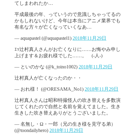
てしまわれたか…
平成最後の年、っていうので意識しちゃってるの
かもしれないけど、今年は本当にアニメ業界でも
有名な方々が亡くなっていくなあ…
— aquapastel (@aquapastel1)
2018年11月29日
ｴｯ辻村真人さんがお亡くなりに……お悔やみ申し
上げます＆お疲れ様でした……。 (-人-)
— といのかな (@k_toino1002)
2018年11月29日
辻村真人が亡くなったのか・・
— おれ様！ (@ORESAMA_No1)
2018年11月29日
辻村真人さんは昭和特撮怪人の吹き替えを多数演
じてくれたので自然と名前を覚えてました。生き
生きした吹き替えありがとうございました。
— 名無し・Ω・一郎（兄の生き様を見守る弟）
(@toondailyhero)
2018年11月29日