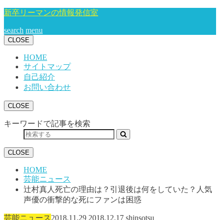
新卒リーマンの情報発信室
search
menu
CLOSE
HOME
サイトマップ
自己紹介
お問い合わせ
CLOSE
キーワードで記事を検索
CLOSE
HOME
芸能ニュース
辻村真人死亡の理由は？引退後は何をしていた？人気
声優の衝撃的な死にファンは困惑
芸能ニュース
2018.11.29
2018.12.17
shinsotsu