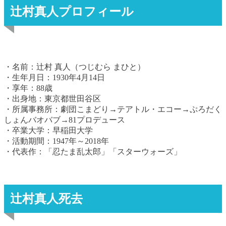
辻村真人プロフィール
・名前：辻村 真人（つじむら まひと）
・生年月日：1930年4月14日
・享年：88歳
・出身地：東京都世田谷区
・所属事務所：劇団こまどり→テアトル・エコー→ぷろだく
しょんバオバブ→81プロデュース
・卒業大学：早稲田大学
・活動期間：1947年～2018年
・代表作：「忍たま乱太郎」「スターウォーズ」
辻村真人死去