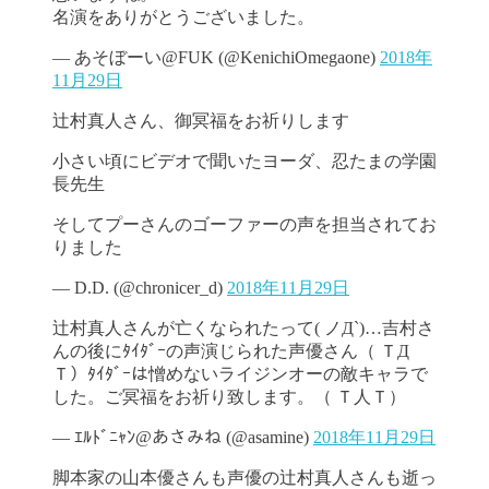
名演をありがとうございました。
— あそぼーい@FUK (@KenichiOmegaone)
2018年
11月29日
辻村真人さん、御冥福をお祈りします
小さい頃にビデオで聞いたヨーダ、忍たまの学園
長先生
そしてプーさんのゴーファーの声を担当されてお
りました
— D.D. (@chronicer_d)
2018年11月29日
辻村真人さんが亡くなられたって( ノД`)…吉村さ
んの後にﾀｲﾀﾞｰの声演じられた声優さん（ ＴД
Ｔ）ﾀｲﾀﾞｰは憎めないライジンオーの敵キャラで
した。ご冥福をお祈り致します。（ Ｔ人Ｔ）
— ｴﾙﾄﾞﾆｬﾝ@あさみね (@asamine)
2018年11月29日
脚本家の山本優さんも声優の辻村真人さんも逝っ