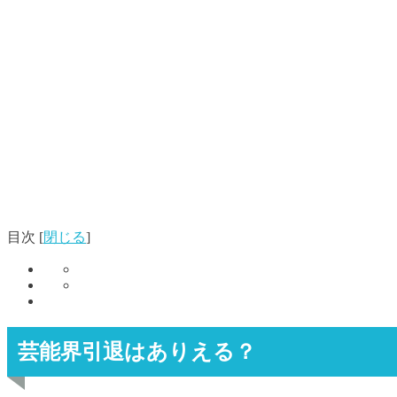
目次
[
閉じる
]
芸能界引退はありえる？