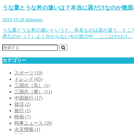
うな重とうな丼の違いは？本当に器だけなのか徹底
2019.10.18
shinsotsu
うな重とうな丼の違いというと、有名なのは器が違う、とこ
悪なのか（？）よく分からない今の世の中。 ここはやはり…
カテゴリー
スポーツ
(19)
トレンド
(65)
三国志（呉）
(1)
三国志（蜀）
(11)
中国旅行
(17)
就活
(2)
旅行
(1)
映画
(7)
時事ニュース
(29)
火災情報
(1)