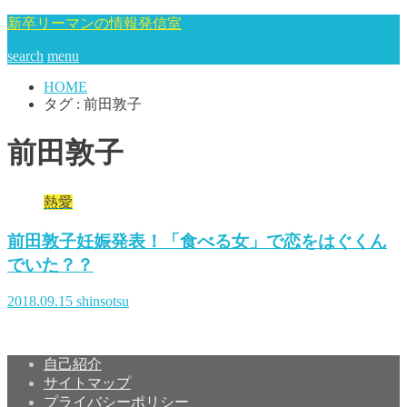
新卒リーマンの情報発信室
search
menu
HOME
タグ : 前田敦子
前田敦子
熱愛
前田敦子妊娠発表！「食べる女」で恋をはぐくん
でいた？？
2018.09.15
shinsotsu
自己紹介
サイトマップ
プライバシーポリシー