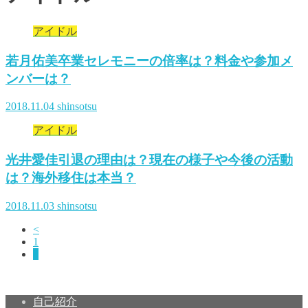
アイドル
若月佑美卒業セレモニーの倍率は？料金や参加メ
ンバーは？
2018.11.04
shinsotsu
アイドル
光井愛佳引退の理由は？現在の様子や今後の活動
は？海外移住は本当？
2018.11.03
shinsotsu
<
1
2
自己紹介