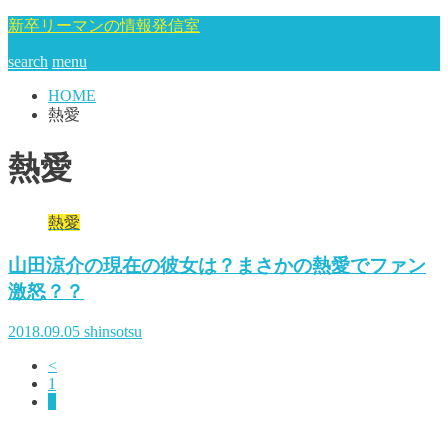
新卒リーマンの情報発信室
search
menu
HOME
熱愛
熱愛
熱愛
山田涼介の現在の彼女は？まさかの熱愛でファン
激怒？？
2018.09.05
shinsotsu
<
1
2